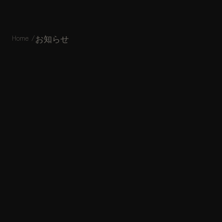
JA
|
EN
Home /
お知らせ
お知らせ
News
すべて
トピック
イベント
作品公開
メンテナンス
トピック
作品公開